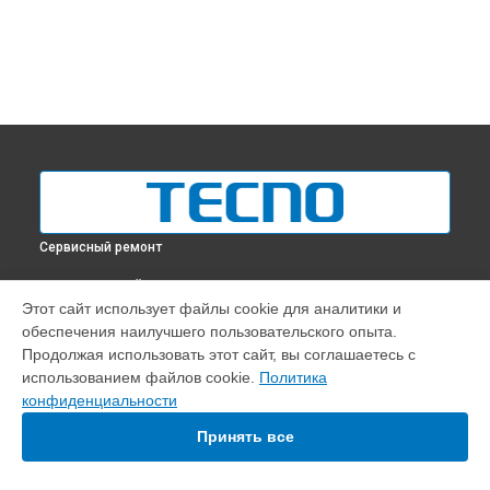
Сервисный ремонт
ВЫБЕРИ СВОЙ ГОРОД
Этот сайт использует файлы cookie для аналитики и
Замена микрофона ноутбука Tecno в
Краснодаре
обеспечения наилучшего пользовательского опыта.
Замена микрофона ноутбука Tecno в
Ростове-на-Дону
Продолжая использовать этот сайт, вы соглашаетесь с
Замена микрофона ноутбука Tecno в
Нижнем Новгороде
использованием файлов cookie.
Политика
конфиденциальности
Замена микрофона ноутбука Tecno в
Новосибирске
Замена микрофона ноутбука Tecno в
Челябинске
Принять все
Замена микрофона ноутбука Tecno в
Екатеринбурге
Замена микрофона ноутбука Tecno в
Казани