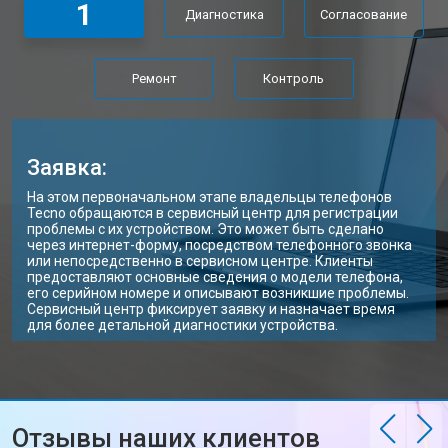
1
Диагностика
Согласование
Замена Wi-Fi ноутбука Tecno
от 2200 ₽
Заказать
Ремонт цепи питания
от 3500 ₽
Заказать
Ремонт
Контроль
Замена USB порта
от 2200 ₽
Заказать
Замена звуковой карты
от 1700 ₽
Заказать
Заявка:
Замена кулера ноутбука Tecno
от 2600 ₽
Заказать
На этом первоначальном этапе владельцы телефонов
Tecno обращаются в сервисный центр для регистрации
Замена оперативной памяти
от 1100 ₽
Заказать
проблемы с их устройством. Это может быть сделано
через интернет-форму, посредством телефонного звонка
или непосредственно в сервисном центре. Клиенты
Прошивка BIOS ноутбука Tecno
от 1500 ₽
Заказать
предоставляют основные сведения о модели телефона,
его серийном номере и описывают возникшие проблемы.
Замена северного моста
от 3500 ₽
Заказать
Сервисный центр фиксирует заявку и назначает время
для более детальной диагностики устройства.
Ремонт петель ноутбука Tecno
от 3990 ₽
Заказать
Отзывы наших клиентов