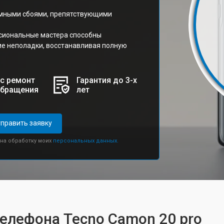
ммными сбоями, препятствующими
сиональные мастера способны
ие неполадки, восстанавливая полную
с ремонт
Гарантия до 3-х
обращения
лет
править заявку
 на обработку моих
персональных данных.
телефона Tecno Camon 20 pro