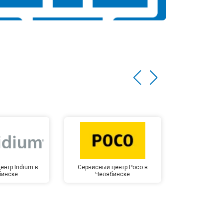
нтр Iridium в
Сервисный центр Poco в
Сервисный 
бинске
Челябинске
Челя