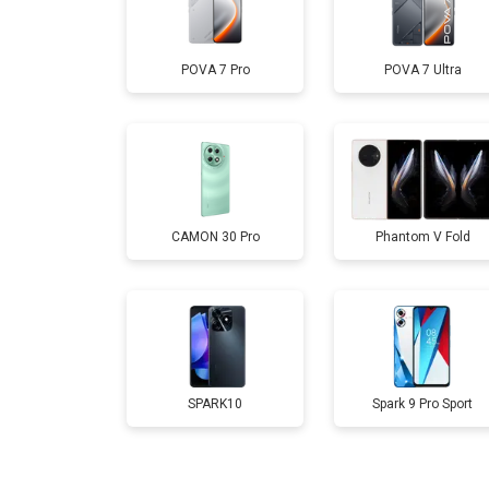
Замена дисплея (экрана)
POVA 7 Pro
POVA 7 Ultra
Замена аккумулятора
Замена кнопки включения
CAMON 30 Pro
Phantom V Fold
Ремонт цепи питания
Ремонт динамика
SPARK10
Spark 9 Pro Sport