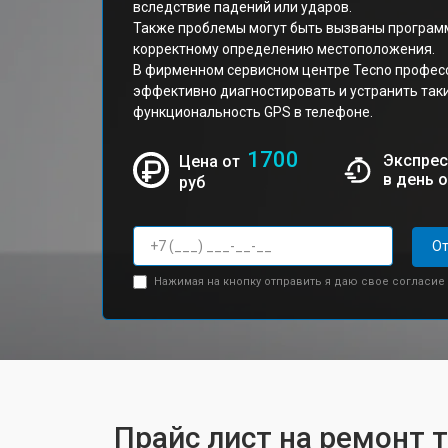
вследствие падений или ударов.
Также проблемы могут быть вызваны програ
корректному определению местоположения.
В фирменном сервисном центре Tecno профес
эффективно диагностировать и устранить так
функциональность GPS в телефоне.
1700
Экспрес
Цена от
в день 
руб
От
Нажимая на кнопку отправить я даю свое согласие
Прайс лист на ремонт 