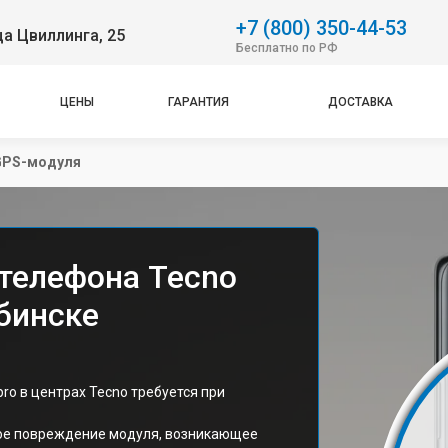
+7 (800) 350-44-53
ца Цвиллинга, 25
Бесплатно по РФ
ЦЕНЫ
ГАРАНТИЯ
ДОСТАВКА
GPS-модуля
телефона Tecno
бинске
o в центрах Tecno требуется при
кое повреждение модуля, возникающее